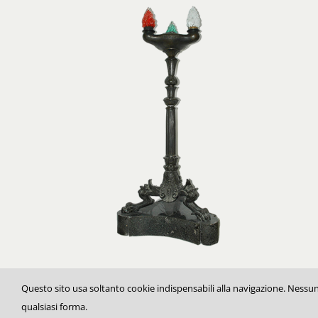
Questo sito usa soltanto cookie indispensabili alla navigazione. Nessun 
qualsiasi forma.
© Copyright
2026 Fondazione Ravenna Risorgimento | All right reserved. Full