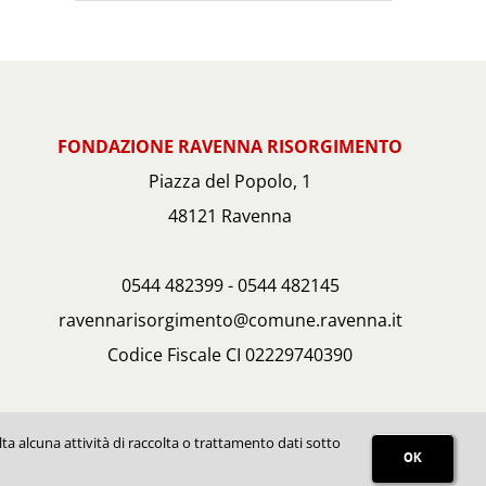
FONDAZIONE RAVENNA RISORGIMENTO
Piazza del Popolo, 1
48121 Ravenna
0544 482399 - 0544 482145
ravennarisorgimento@comune.ravenna.it
Codice Fiscale CI 02229740390
Foto slide homepage di Leonardo Goni
ta alcuna attività di raccolta o trattamento dati sotto
OK