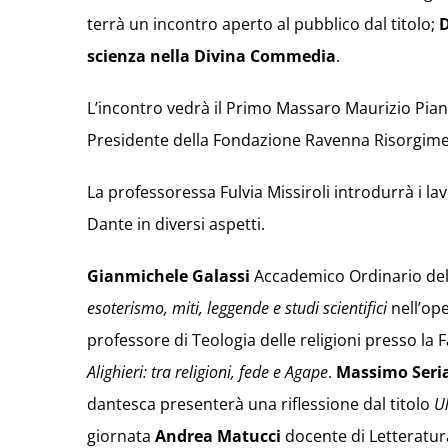
terrà un incontro aperto al pubblico dal titolo;
D
scienza nella Divina Commedia
.
L’incontro vedrà il Primo Massaro Maurizio Pianc
Presidente della Fondazione Ravenna Risorgiment
La professoressa Fulvia Missiroli introdurrà i la
Dante in diversi aspetti.
Gianmichele Galassi
Accademico Ordinario dell
esoterismo, miti, leggende e studi scientifici
nell’op
professore di Teologia delle religioni presso la 
Alighieri: tra religioni, fede e Agape
.
Massimo Seri
dantesca presenterà una riflessione dal titolo
Ul
giornata
Andrea Matucci
docente di Letteratura 